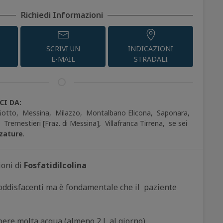
Richiedi Informazioni
SCRIVI UN
INDICAZIONI
E-MAIL
STRADALI
I DA:
Gotto,
Messina,
Milazzo,
Montalbano Elicona,
Saponara,
,
Tremestieri [Fraz. di Messina],
Villafranca Tirrena,
se sei
zature
.
ioni di
Fosfatidilcolina
soddisfacenti ma è fondamentale che il paziente
 bere molta acqua (almeno 2 L al giorno)