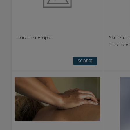
carbossiterapia
Skin Shutt
trasnsde
SCOPRI