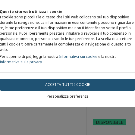
Questo sito web utilizza i cookie
I cookie sono piccoli file di testo che i siti web collocano sul tuo dispositivo
durante la navigazione. Le informazioni in essi contenute possono riguardare
te, le tue preferenze o il tuo dispositivo ma non ti identificano sotto il profilo
personale. Puoi liberamente prestare, rifiutare o revocare il tuo consenso in
qualsiasi momento, personalizzando le tue preferenze. La scelta di accettare
STAFF DELLO STUDIO
DOVE SIAMO
SERVIZI
CONTATTAC
tutti i cookie ti offre certamente la completezza di navigazione di questo sito
web.
Per saperne di più, leggi la nostra
Informativa sui cookie
e la nostra
Informativa sulla privacy
ACCETTA TUTTI I COOKIE
Personalizza preferenze
CAVITAZIO
DISPONIBILE