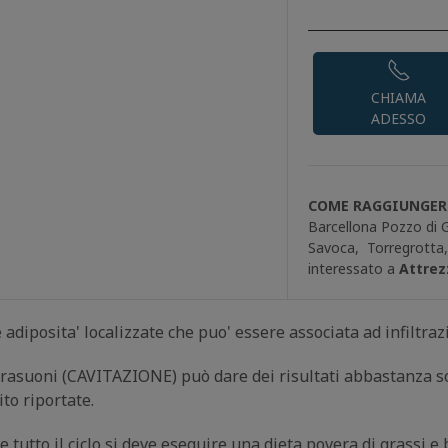
CHIAMA
ADESSO
COME RAGGIUNGERC
Barcellona Pozzo di 
Savoca,
Torregrotta
interessato a
Attrez
 adiposita' localizzate che puo' essere associata ad infiltraz
ultrasuoni (CAVITAZIONE) può dare dei risultati abbastanza 
to riportate.
tutto il ciclo si deve eseguire una dieta povera di grassi e