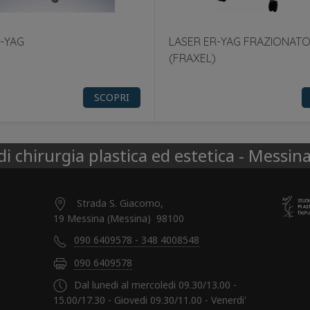
-YAG
LASER ER-YAG FRAZIONAT
(FRAXEL)
SCOPRI
i chirurgia plastica ed estetica - Messina 
Strada S. Giacomo,
19 Messina (Messina) 98100
090 6409578 - 348 4008548
090 6409578
Dal lunedi al mercoledi 09.30/13.00 -
15.00/17.30 - Giovedi 09.30/11.00 - Venerdi'