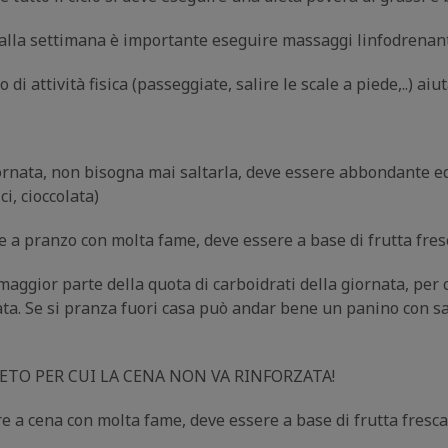
lla settimana è importante eseguire massaggi linfodrenan
ttività fisica (passeggiate, salire le scale a piede,..) aiuta
rnata, non bisogna mai saltarla, deve essere abbondante ed 
i, cioccolata)
pranzo con molta fame, deve essere a base di frutta fresca
or parte della quota di carboidrati della giornata, per cu
ata. Se si pranza fuori casa può andar bene un panino con sal
TO PER CUI LA CENA NON VA RINFORZATA!
cena con molta fame, deve essere a base di frutta fresca o