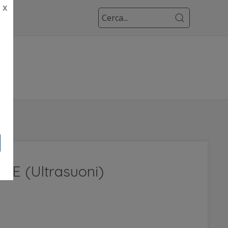
X
I
NE (Ultrasuoni)