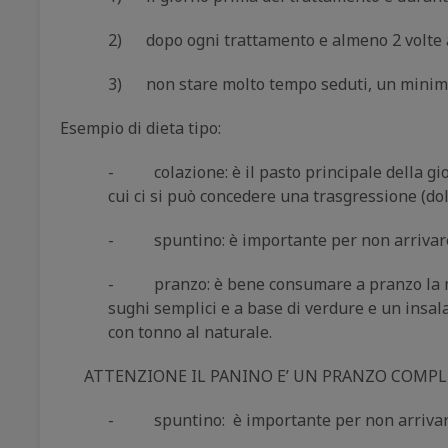
2) dopo ogni trattamento e almeno 2 volte a
3) non stare molto tempo seduti, un minimo di a
Esempio di dieta tipo:
- colazione: è il pasto principale della gio
cui ci si può concedere una trasgressione (dolc
- spuntino: è importante per non arrivare a 
- pranzo: è bene consumare a pranzo la maggi
sughi semplici e a base di verdure e un insal
con tonno al naturale.
ATTENZIONE IL PANINO E’ UN PRANZO COMPLE
- spuntino: è importante per non arrivare a 